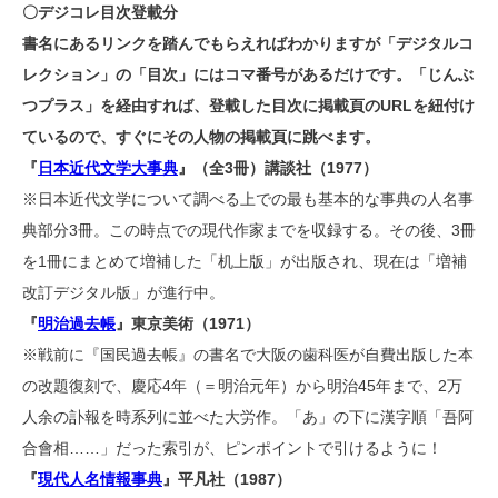
〇デジコレ目次登載分
書名にあるリンクを踏んでもらえればわかりますが「デジタルコ
レクション」の「目次」にはコマ番号があるだけです。「じんぶ
つプラス」を経由すれば、登載した目次に掲載頁のURLを紐付け
ているので、すぐにその人物の掲載頁に跳べます。
『
日本近代文学大事典
』（全3冊）講談社（1977）
※日本近代文学について調べる上での最も基本的な事典の人名事
典部分3冊。この時点での現代作家までを収録する。その後、3冊
を1冊にまとめて増補した「机上版」が出版され、現在は「増補
改訂デジタル版」が進行中。
『
明治過去帳
』東京美術（1971）
※戦前に『国民過去帳』の書名で大阪の歯科医が自費出版した本
の改題復刻で、慶応4年（＝明治元年）から明治45年まで、2万
人余の訃報を時系列に並べた大労作。「あ」の下に漢字順「吾阿
合會相……」だった索引が、ピンポイントで引けるように！
『
現代人名情報事典
』平凡社（1987）