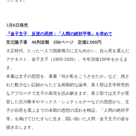
3
月6日発売
『金子文子 反逆の思想：「人間の絶対平等」を求めて
安元隆子著 46判並製 256ページ 定価2,500円
⼤正時代、たった⼀⼈で国家権⼒に⽴ち向かい、⾃ら死を選んだ
アナキスト、⾦⼦⽂⼦（1903-1926）。今年没後100年をかえま
す。
本書は文子の思想を、著書『何が私をこうさせたか』など、残さ
れた数少ない記録からたどる画期的な論考。第１部は文学研究的
なアプローチで文子の表現を読み解きます。第２部では文子が受
容した石川啄木やマックス・シュティルナーなどの思想から、文
子が自死を選ぶまでの末期の思想の流れを検証。「人間の絶対平
等」を掲げてひたすらに生き、闘い抜いた人間・金子文子の姿を
描き出します。