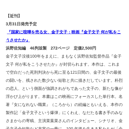
【近刊】
3月31日発売予定
『国家に喧嘩を売る女、金子文子：映画『金子文子 何が私をこ
うさせたか』
浜野佐知編 46判並製 272ページ 定価2,500円
金子文子没後100年をまえに、まもなく浜野佐知監督作品『金子
文子 何が私をこうさせたか』が封切られます。本作は、これま
で空白だった死刑判決から死に至る121日間の、金子文子の最後
の闘いを、残された数少ない短歌と共に描きだしています。朴烈
の恋⼈、という側⾯が強調されがちであった文子の、新たな像が
浮かび上がります。本書はこの映画にフォーカスした単行本。名
著『女になれない職業』（ころから）の続編ともいえる、本作の
製作記「金子文子という爆弾」にくわえ、なだたる書き手のみな
さまからの寄稿、主演菜葉菜さんのインタビュー、シナリオ、金
子文子全短歌など充実の一冊に。100 年後を生きる私たちが「金