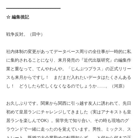
━━━━━━━━━━━━━━━━━━━━━━
☆ 編集後記
戦争反対。（田中）
社内体制の変更があってデータベース周りの全仕事が一時的に私
に集約されることになり、来月発売の『近代出版研究』の編集作
業と重なって、てんやわんや。「じんぶつプラス」の正式リリー
スも来月からですし！ まだまだ入れたいデータはたくさんある
し！ どうしたら忙しくなくなるのでしょうか……。（河原）
お久しぶりです。関東から関西に引っ越す友人に誘われて、先日
初めて皇居ランにチャレンジしてきました（実はアナキストも皇
居ランを楽しんでOK）。留学先で知り合い、その時も現地のグ
ラウンドで一緒に走ったのを覚えています。男性、ミックス、ス
トレート、既婚で大企業勤めの転職知らず……と何から何まで正