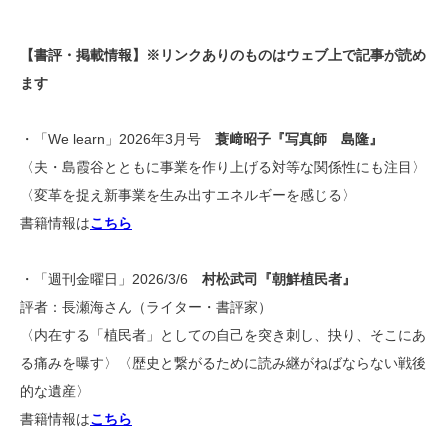
【書評・掲載情報】※リンクありのものはウェブ上で記事が読め
ます
・「We learn」2026年3月号
蓑﨑昭子『写真師 島隆』
〈夫・島霞谷とともに事業を作り上げる対等な関係性にも注目〉
〈変革を捉え新事業を生み出すエネルギーを感じる〉
書籍情報は
こちら
・「週刊金曜日」2026/3/6
村松武司『朝鮮植民者』
評者：長瀬海さん（ライター・書評家）
〈内在する「植民者」としての自己を突き刺し、抉り、そこにあ
る痛みを曝す〉〈歴史と繋がるために読み継がねばならない戦後
的な遺産〉
書籍情報は
こちら