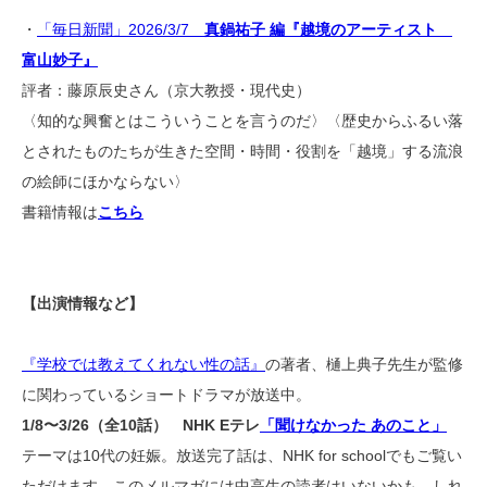
・
「毎日新聞」2026/3/7
真鍋祐子 編『越境のアーティスト
富山妙子』
評者：藤原辰史さん（京大教授・現代史）
〈知的な興奮とはこういうことを言うのだ〉〈歴史からふるい落
とされたものたちが生きた空間・時間・役割を「越境」する流浪
の絵師にほかならない〉
書籍情報は
こちら
【出演情報など】
『学校では教えてくれない性の話』
の著者、樋上典子先生が監修
に関わっているショートドラマが放送中。
1/8〜3/26（全10話） NHK Eテレ
「聞けなかった あのこと」
テーマは10代の妊娠。放送完了話は、NHK for schoolでもご覧い
ただけます。このメルマガには中高生の読者はいないかも…しれ