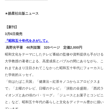
★
皓星社出版ニュース
【新刊】
3月6日発売
『昭和五十年代をさがして』
高野光平著 46判並製 320ページ 定価2,000円
昭和文化をテーマにしたテレビ番組の監修や資料提供も手がける
大学教授の著者による、高度成長とバブルの間にありながら、こ
れまであまり注目されてこなかった昭和五十年代にフォーカスし
た学術的エッセイ。
「街はたばこ天国」「健康法～紅茶キノコからエアロビクスま
で」「土曜のテレビ、日曜のテレビ」「演歌の全盛期」「西武ラ
イオンズとあの頃のパ・リーグ」「ジュースとお菓子とコンビニ
と」など、昭和五十年代の暮らしと文化をディテール豊かに描い
ています。