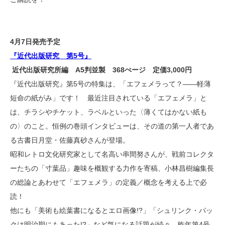
4月7日発売予定
『
近代出版研究 第5号
』
近代出版研究所編 A5判並製 368ぺージ 定価3,000円
『近代出版研究』第5号の特集は、「エフェメラって？――軽薄
短命の紙がみ」です！ 最近注目されている「エフェメラ」と
は、チラシやチケット、ラベルといった〈薄くてはかない紙も
の〉のこと。恒例の巻頭インタビューは、その道の第一人者であ
る古書日月堂・佐藤真砂さんが登場。
昭和レトロ文化研究家として名高い串間努さんが、戦前コレクタ
ーたちの「寸葉品」趣味を概観する力作を寄稿、小林昌樹編集長
の総論とあわせて「エフェメラ」の定義／概念を考える上で必
読！
他にも「美術も絵葉書になるとエロ画像!?」「シュリンク・パッ
クは明治期にもあった!?」など気になる話題が続々。昨年第4号