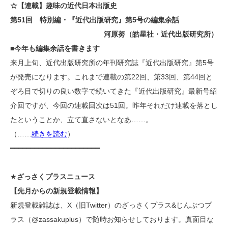
☆【連載】趣味の近代日本出版史
第51回 特別編・『近代出版研究』第5号の編集余話
河原努（皓星社・近代出版研究所）
■今年も編集余話を書きます
来月上旬、近代出版研究所の年刊研究誌『近代出版研究』第5号
が発売になります。これまで連載の第22回、第33回、第44回と
ぞろ目で切りの良い数字で続いてきた『近代出版研究』最新号紹
介回ですが、今回の連載回次は51回。昨年それだけ連載を落とし
たということか、立て直さないとなあ……。
（……
続きを読む
）
━━━━━━━━━━━━━━━━━━━━━━
★
ざっさくプラスニュース
【先月からの新規登載情報】
新規登載雑誌は、X（旧Twitter）のざっさくプラス&じんぶつプ
ラス（@zassakuplus）で随時お知らせしております。真面目な