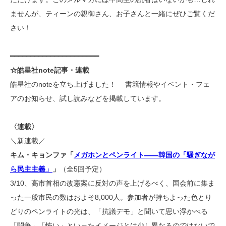
ませんが、ティーンの親御さん、お子さんと一緒にぜひご覧くだ
さい！
━━━━━━━━━━━━━━━━━━━━━━
☆皓星社note記事・連載
皓星社のnoteを立ち上げました！ 書籍情報やイベント・フェ
アのお知らせ、試し読みなどを掲載しています。
〈連載〉
＼新連載／
キム・キョンファ「
メガホンとペンライト――韓国の「騒ぎなが
ら民主主義」
」
（全5回予定）
3/10、高市首相の改憲案に反対の声を上げるべく、国会前に集ま
った一般市民の数はおよそ8,000人。参加者が持ちよった色とり
どりのペンライトの光は、「抗議デモ」と聞いて思い浮かべる
「闘争」「怖い」といったイメージとは少し異なるのではないで