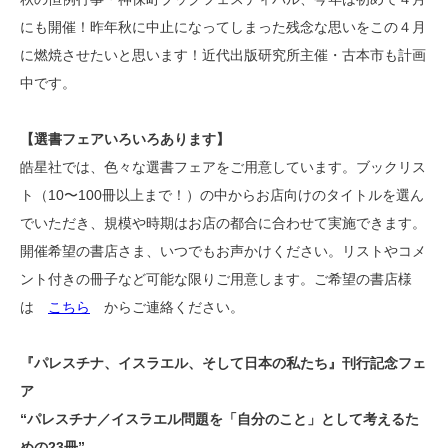
にも開催！昨年秋に中止になってしまった残念な思いをこの４月
に燃焼させたいと思います！近代出版研究所主催・古本市も計画
中です。
【選書フェアいろいろあります】
皓星社では、色々な選書フェアをご用意しています。ブックリス
ト（10〜100冊以上まで！）の中からお店向けのタイトルを選ん
でいただき、規模や時期はお店の都合に合わせて実施できます。
開催希望の書店さま、いつでもお声かけください。リストやコメ
ント付きの冊子など可能な限りご用意します。ご希望の書店様
は
こちら
からご連絡ください。
『パレスチナ、イスラエル、そして日本の私たち』刊行記念フェ
ア
“パレスチナ／イスラエル問題を「自分のこと」として考えるた
めの23冊”