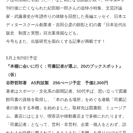
刊行後に亡くなられた紀田順一郎さんの追悼小特集、文芸評論
家・武藤康史が年譜作りの体験を回想した長編エッセイ、日本エ
ディタースクール創業者・吉田公彦の顕彰と幻の書『日本近代出
版史 制度と実態』目次案発掘なども。
今号もまた、出版研究を面白くする記事が満載です！
5月上旬刊行予定
『本棚に会いに行く：司書記者が選ぶ、20のブックスポット』
（
仮）
谷野哲郎著
A5判並製 256ぺージ予定 予価2,300円
著者はスポーツ・文化系の新聞記者。50代半ば、
思い立って図書
館司書の資格を取得し、「本のある場所」をめぐる連載「司書記
者の旅をする本棚」を始めました。取材先は図書館、ミュージア
ム、書店にはじまり、喫茶店や移動書店まで多岐にわたります。
「司書記者」となって、営利・非営利、企業・個人をとわず、訪
れた人が自然に癒されてしまうような「本棚」を巡りつづけて見