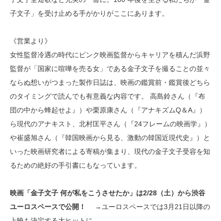
子文子」を受け止める手がかりがここにあります。
《営業より》
女性監督冷遇の時代にピンク映画監督からキャリアを積んだ浜野
監督が「国家に喧嘩を売る女」である金子文子を撮ることの並々
ならぬ想いがつまった製作日誌は、映画の鑑賞前・鑑賞後どちら
のタイミングで読んでも有意義な内容です。 高島鈴さん（『布
団の中から蜂起せよ』）や栗原康さん（『アナキズムQ＆A』）
ら現代のアナキスト、北村匡平さん（『24フレームの映画学』）
や崔盛旭さん（『韓国映画から見る、激動の韓国近現代史』）と
いった映画研究者による寄稿が集まり、現代の金子文子受容を知
るための絶好の手引書にもなっています。
映画「金子文子 何が私をこうさせたか」は2/28（土）から渋谷
ユーロスペースで公開！
→ユーロスペースでは3月21日以降の
上映も決定する大ヒットに。