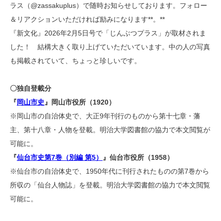
ラス（@zassakuplus）で随時お知らせしております。フォロー
＆リアクションいただければ励みになります**。**
『新文化』2026年2月5日号で「じんぶつプラス」が取材されま
した！ 結構大きく取り上げていただいています。中の人の写真
も掲載されていて、ちょっと珍しいです。
〇独自登載分
『
岡山市史
』岡山市役所（1920）
※岡山市の自治体史で、大正9年刊行のものから第十七章・藩
主、第十八章・人物を登載。明治大学図書館の協力で本文閲覧が
可能に。
『
仙台市史第7巻（別編 第5）
』仙台市役所（1958）
※仙台市の自治体史で、1950年代に刊行されたものの第7巻から
所収の「仙台人物誌」を登載。明治大学図書館の協力で本文閲覧
可能に。