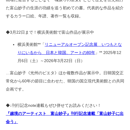
た富山妙子の生涯の功績を追う初めての書。代表的な作品を紹介
するカラー口絵、年譜、著作一覧も収録。
◆3月22日まで！横浜美術館で富山作品が展示中
横浜美術館**「
リニューアルオープン記念展 いつもとな
りにいるから 日本と韓国、アートの80年
」** 2025年12
月6日（土）～2026年3月22日（日）
…富山妙子《光州のピエタ》ほか複数作品が展示中。日韓国交正
常化から60年の節目に合わせた、韓国の国立現代美術館との共同
企画です。
◆↓刊行記念note連載もぜひ併せてお読みください！
『越境のアーティスト 富山妙子』刊行記念連載「富山妙子に出
会う」