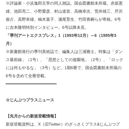
※評論家・小浜逸郎主宰の同人雑誌。国会図書館未所蔵。赤坂憲
雄、池田亮二、小野愛彦、村山道宣、高橋幸次、荒井雄三、芹沢
俊介、高野幸雄、柚木葉子、瀬尾育生、竹田青嗣らが寄稿。6号
に吉本隆明特別インタビュー。6号以降未見。
「季刊アートエクスプレス」1（1993年12月）～6（1995年3
月）
※新書館発行の季刊美術誌で、編集人は三浦雅士。特集は「ダン
ス最前線」（1号）、「思想としての遊園地」（2号）、「ロック
には何もやるな」（3号）など。1期6冊で、国会図書館未所蔵の
6号を含めて全冊登載。
━━━━━━━━━━━━━━━━━━━━━━
☆じんぶつプラスニュース
【先月からの新規登載情報】
新規登載資料は、X（旧Twitter）のざっさくプラス&じんぶつプ