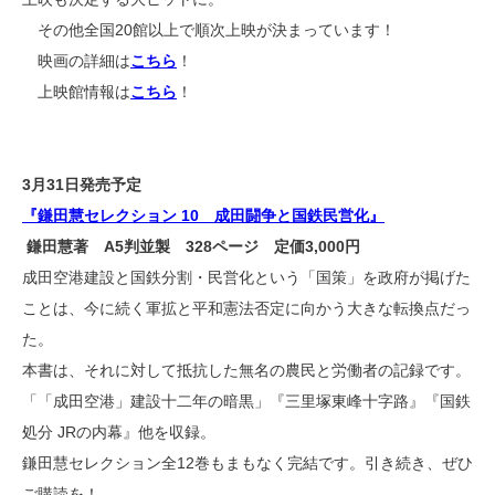
その他全国20館以上で順次上映が決まっています！
映画の詳細は
こちら
！
上映館情報は
こちら
！
3月31日発売予定
『鎌田慧セレクション 10 成田闘争と国鉄民営化』
鎌田慧著 A5判並製 328ページ 定価3,000円
成田空港建設と国鉄分割・民営化という「国策」を政府が掲げた
ことは、今に続く軍拡と平和憲法否定に向かう大きな転換点だっ
た。
本書は、それに対して抵抗した無名の農民と労働者の記録です。
「「成田空港」建設十二年の暗黒」『三里塚東峰十字路』『国鉄
処分 JRの内幕』他を収録。
鎌田慧セレクション全12巻もまもなく完結です。引き続き、ぜひ
ご購読を！