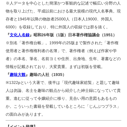
※人データを中心とした簡潔かつ客観的な記述で幅広い分野の人
物を取り上げた、平成以前における最大規模の現代人名事典。現
存者と1945年以降の物故者25000人（日本人19000、外国人
6000）を収録しており、特に外国人の収録では群を抜く。
『
文化人名録
』昭和26年版（1版）
日本著作権協議会（1951）
※別名「著作権台帳」。1999年の25版まで製作された「著作権
使用者と著作権権利者の名簿」で、著作権者（例えば作家や学
者）の本名、筆名、名前ヨミや住所、出身地、生年、著書などの
情報が記載されており、大変貴重。まずは初版を登載。
『
趣味大観
』趣味の人社（1935）
※1322pという大著で、後半は「現代趣味家総覧」と題して趣味
人は勿論、名士を趣味の観点から紹介した紳士録になっていて貴
重。進むに従って令嬢紹介に移り、見合い用の意図もあるもの
か。こういった書籍を登載しているところに「じんぶつプラス」
の面白みがあります。
【イベント登壇】