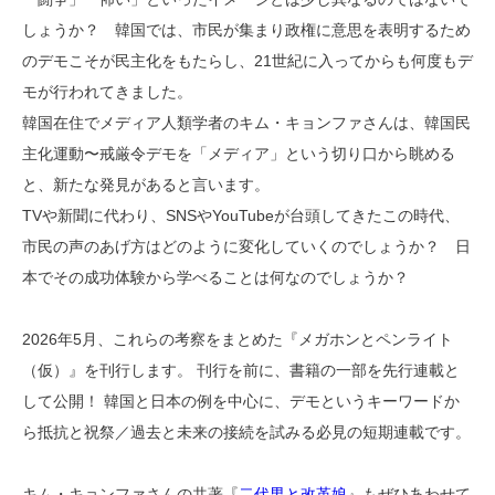
しょうか？ 韓国では、市民が集まり政権に意思を表明するため
のデモこそが民主化をもたらし、21世紀に入ってからも何度もデ
モが行われてきました。
韓国在住でメディア人類学者のキム・キョンファさんは、韓国民
主化運動〜戒厳令デモを「メディア」という切り口から眺める
と、新たな発見があると言います。
TVや新聞に代わり、SNSやYouTubeが台頭してきたこの時代、
市民の声のあげ方はどのように変化していくのでしょうか？ 日
本でその成功体験から学べることは何なのでしょうか？
2026年5月、これらの考察をまとめた『メガホンとペンライト
（仮）』を刊行します。 刊行を前に、書籍の一部を先行連載と
して公開！ 韓国と日本の例を中心に、デモというキーワードか
ら抵抗と祝祭／過去と未来の接続を試みる必見の短期連載です。
キム・キョンファさんの共著『
二代男と改革娘
』もぜひあわせて