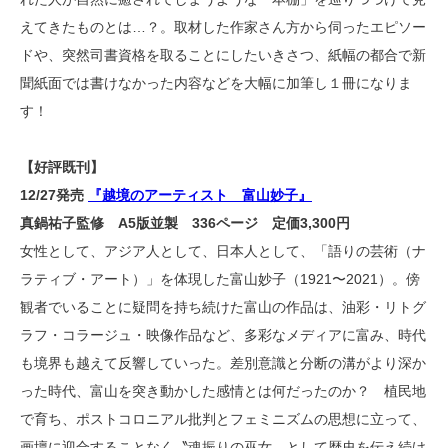
えてきたものとは…？。取材した作家さん方から伺ったエピソー
ドや、突然司書資格を取ることにしたいきさつ、紙幅の都合で新
聞紙面では書けなかった内容などを大幅に加筆し１冊になりま
す！
【好評既刊】
12/27発売
『越境のアーティスト 富山妙子』
真鍋祐子監修 A5版並製 336ページ 定価3,300円
女性として、アジア人として、日本人として、「語りの芸術（ナ
ラティブ・アート）」を体現した富山妙子（1921〜2021）。傍
観者でいることに疑問を持ち続けた富山の作品は、油彩・リトグ
ラフ・コラージュ・映像作品など、多彩なメディアに富み、時代
も境界も越えて反響していった。差別意識と分断の溝がより深か
った時代、富山を突き動かした感情とは何だったのか？ 植民地
で育ち、ポストコロニアル批判とフェミニズムの思想に立って、
画壇に迎合することなく〝魂振りの巫女〟として歴史を伝え続け