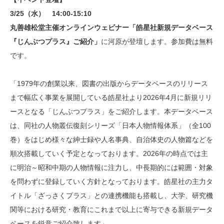
3/25（水） 14:00-15:10
丸善雄松堂主催オンラインウェビナー「皓星社新規データベース
『じんぶつプラス』ご紹介」
に河原が登壇します。参加費は無料
です。
「1979年の創業以来、図書の出版からデータベースのリリース
まで幅広く事業を展開している皓星社より2026年4月に新規リリ
ースとなる「じんぶつプラス」をご紹介します。本データベース
は、同社の人物叢伝復刻シリーズ「日本人物情報体系」（全100
巻）をはじめ様々な紳士録や人名事典、自治体史の人物篇などを
順次搭載していく予定となっております。2026年の時点では主
に明治～昭和中期の人物情報に注力し、中長期的には範囲・対象
を問わずに登録していく方針となっております。皓星社の主力タ
イトル「ざっさくプラス」との連携機能も搭載し、大学、研究機
関等における研究・教育にこれまで以上に寄与できる新規データ
ベースを鋭意ご紹介致します」