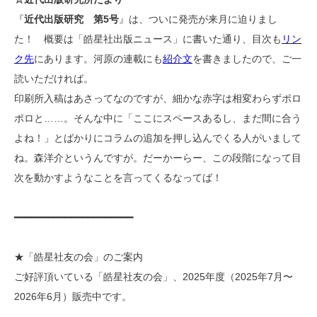
『
近代出版研究 第5号
』は、ついに発売が来月に迫りまし
た！ 概要は「皓星社出版ニュース」に書いた通り、目次も
リン
ク先
にあります。河原の連載にも
紹介文
を書きましたので、ご一
読いただければ。
印刷所入稿はあさってなのですが、細かな赤字は相変わらずポロ
ポロと……。そんな中に「ここにスペースあるし、まだ間に合う
よね！」とばかりにコラムの追加を押し込んでくる人がいまして
ね。森洋介というんですが。だーかーらー、この段階になって目
次を動かすようなことを言ってくるなってば！
━━━━━━━━━━━━━━━━━━━━━
★「皓星社友の会」のご案内
ご好評頂いている「皓星社友の会」、2025年度（2025年7月〜
2026年6月）販売中です。