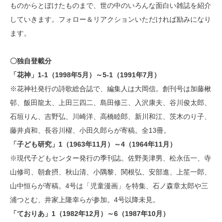
ものからとぼけたものまで、世の中のいろんな面白い雑誌を紹介
していきます。フォロー＆リアクションいただければ励みになり
ます。
〇独自登載分
「花神」1-1（1998年5月）～5-1（1991年7月）
※花神社発行の詩歌総合誌で、編集人は大岡信。創刊号は加藤楸
邨、飯田龍太、上田三四二、島田修三、入沢康夫、谷川俊太郎、
石垣りん、吉野弘、川崎洋、高橋睦郎、新川和江、茨木のり子、
藤井貞和、長谷川櫂、小田久郎らが寄稿。全13冊。
「子ども研究」1（1963年11月）～4（1964年11月）
※現代子どもセンター発行の季刊誌。佐野美津男、松永伍一、寺
山修司、朝倉摂、秋山清、小隅黎、関根弘、安部進、上笙一郎、
山中恒らが寄稿。4号は「児童漫画」を特集、石ノ森章太郎や三
浦つとむ、井家上隆幸らが参加。4号以降未見。
「ておりあ」1（1982年12月）～6（1987年10月）